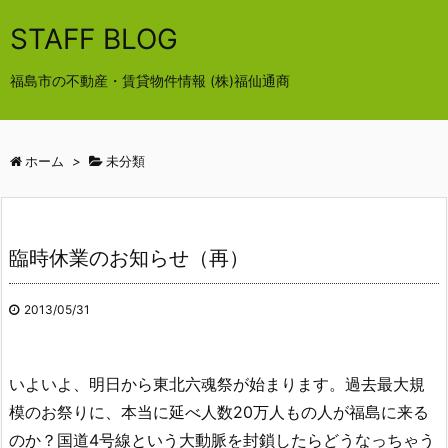
STAFF BLOG
福島市の不動産・賃貸物件情報 (株)福仙通商
ホーム
>
未分類
臨時休業のお知らせ（再）
2013/05/31
いよいよ、明日から東北六魂祭が始まります。過去最大規
模のお祭りに、本当に延べ人数20万人もの人が福島に来る
のか？国道4号線という大動脈を封鎖したらどうなっちゃう