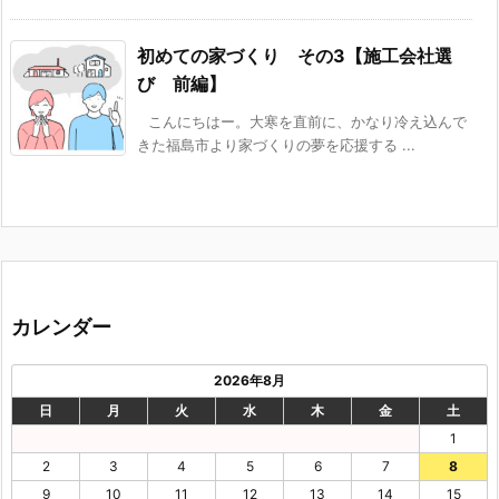
初めての家づくり その3【施工会社選
び 前編】
こんにちはー。大寒を直前に、かなり冷え込んで
きた福島市より家づくりの夢を応援する ...
カレンダー
2026年8月
日
月
火
水
木
金
土
1
2
3
4
5
6
7
8
9
10
11
12
13
14
15