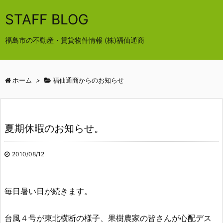
STAFF BLOG
福島市の不動産・賃貸物件情報 (株)福仙通商
ホーム
>
福仙通商からのお知らせ
夏期休暇のお知らせ。
2010/08/12
毎日暑い日が続きます。
台風４号が東北横断の様子、果樹農家の皆さんが心配デス