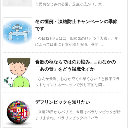
市民おなじみの公園。芝生が広がり、水 ...
冬の恒例・凍結防止キャンペーンの季節
です
今日12月7日は二十四節気のひとつ「大雪」。年
によっては街にも雪が積もる頃。昼間 ...
食欲の秋ならではのお悩み……おなかの
「あの音」をどう誤魔化すか
なんか最近、おなか空くの早くない？と後半フラ
ットなイントネーションで独り言的な問 ...
デフリンピックを知りたい
来週28日からパリで、今度はパラリンピックが始
まりますね。パラリンピックの「パラ ...