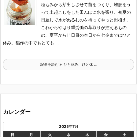
種もみから芽出しさせて苗をつくり、堆肥をう
って土起こしをした田んぼに水を張り、初夏の
日差しで水がぬるむのを待ってやっと田植え。
これからやはり重労働の草取りが控えるもの
の、夏至から11日目の本日から七夕まではひと
休み。稲作の中でもとても ...
記事を読む
ひと休み、ひと休 ...
カレンダー
2025年7月
日
月
火
水
木
金
土