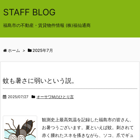
STAFF BLOG
福島市の不動産・賃貸物件情報 (株)福仙通商
ホーム
>
2025年7月
蚊も暑さに弱いという説。
2025/07/27
オーサワMのひとり言
観測史上最高気温を記録した福島市の皆さん、
お暑つうございます。夏といえば蚊。刺されて
赤く腫れたスネを搔きながら、ソコ、爪でギュ