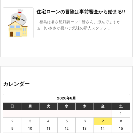
住宅ローンの冒険は事前審査から始まる!!
福島は暑さ絶好調ーッ！皆さん、涼んでますか
ぁ…(いささか夏バテ気味の新人スタッフ ...
カレンダー
2026年8月
日
月
火
水
木
金
土
1
2
3
4
5
6
7
8
9
10
11
12
13
14
15