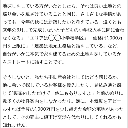
地探しをしている方がいたとした
ら、それは良い土地との
巡り会いを遠ざけていることと同じ。さまざまな事情があ
っても「今年の秋には新築したいと考えている。遅くとも
来年の3月まで完成しないと子どもの小学校入学に間に合わ
なくなる」「エリアは◯◯小学校学区」「価格は1,000万
円を上限に」「建築は地元工務店と話をしている」など、
自分がいかに本気で家を建てるための土地を探しているか
をストレートに話すことです。
そうしないと、私たち不動産会社としてはどう感じるか。
他に急いで探しているお客様を優先したり、見込み薄と感
じて1度案内しただけで「他にもありますよ」と前のめりに
数多くの物件案内をしなかったり。逆に、本気度をアピー
ルすれば予算の1,000万円を少し超えた金額の宅地があった
として、その売主に値下げ交渉を代わりにしてくれるかも
知れません。