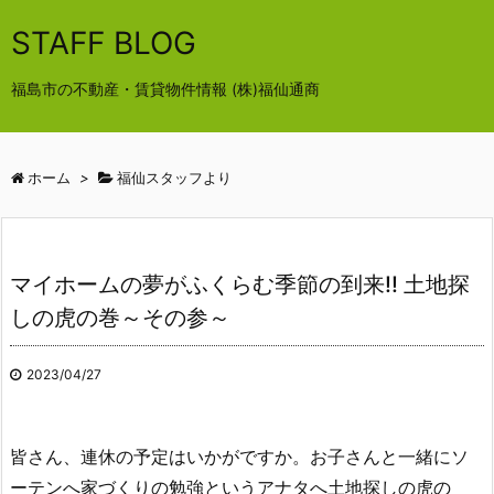
STAFF BLOG
福島市の不動産・賃貸物件情報 (株)福仙通商
ホーム
>
福仙スタッフより
マイホームの夢がふくらむ季節の到来!! 土地探
しの虎の巻～その参～
2023/04/27
皆さん、連休の予定はいかがですか。お子さんと一緒にソ
ーテンへ家づくりの勉強というアナタへ土地探しの虎の